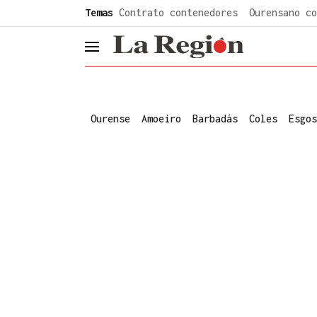
common.go-to-content
Temas
Contrato contenedores
Ourensano co
header.menu.open
Ourense
Amoeiro
Barbadás
Coles
Esgos