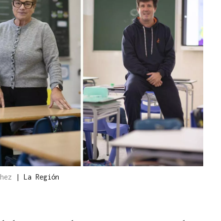
chez
|
La Región