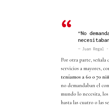
“No demand
necesitaba
— Juan Regal -
Por otra parte, señal
servicios a mayores, c
teníamos a 60 o 70 niñ
no demandaban el come
mundo lo necesita, los 
hasta las cuatro o las se