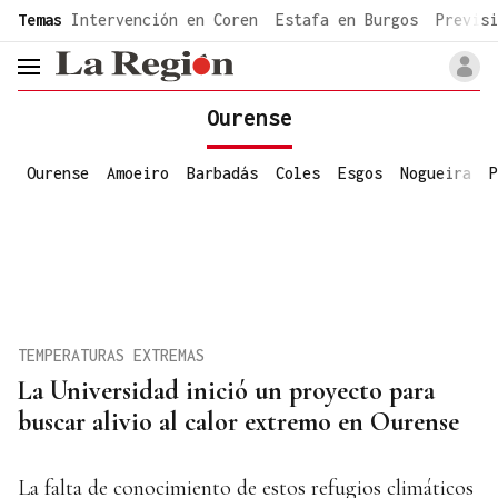
common.go-to-content
Temas
Intervención en Coren
Estafa en Burgos
Previsi
header.menu.open
Ourense
Ourense
Amoeiro
Barbadás
Coles
Esgos
Nogueira
P
TEMPERATURAS EXTREMAS
La Universidad inició un proyecto para
buscar alivio al calor extremo en Ourense
La falta de conocimiento de estos refugios climáticos