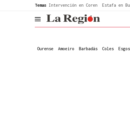
common.go-to-content
Temas
Intervención en Coren
Estafa en Bu
header.menu.open
Ourense
Amoeiro
Barbadás
Coles
Esgos