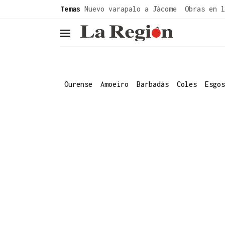
common.go-to-content
Temas
Nuevo varapalo a Jácome
Obras en l
header.menu.open
Ourense
Amoeiro
Barbadás
Coles
Esgos