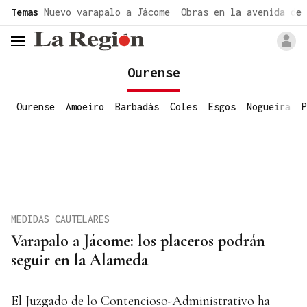
common.go-to-content
Temas
Nuevo varapalo a Jácome
Obras en la avenida de 
header.menu.open
Ourense
Ourense
Amoeiro
Barbadás
Coles
Esgos
Nogueira
P
MEDIDAS CAUTELARES
Varapalo a Jácome: los placeros podrán
seguir en la Alameda
El Juzgado de lo Contencioso-Administrativo ha