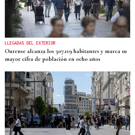
"FELIZ VIAJE AL MONSTRUO"
El Sol, la sangre y el Titanic: Así vivió La Región
el eclipse de 1912 en Ourense
LLEGADAS DEL EXTERIOR
Ourense alcanza los 307.119 habitantes y marca su
mayor cifra de población en ocho años