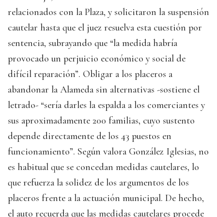
relacionados con la Plaza, y solicitaron la suspensión
cautelar hasta que el juez resuelva esta cuestión por
sentencia, subrayando que “la medida habría
provocado un perjuicio económico y social de
difícil reparación”. Obligar a los placeros a
abandonar la Alameda sin alternativas -sostiene el
letrado- “sería darles la espalda a los comerciantes y
sus aproximadamente 200 familias, cuyo sustento
depende directamente de los 43 puestos en
funcionamiento”. Según valora González Iglesias, no
es habitual que se concedan medidas cautelares, lo
que refuerza la solidez de los argumentos de los
placeros frente a la actuación municipal. De hecho,
el auto recuerda que las medidas cautelares procede