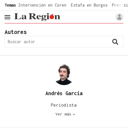
common.go-to-content
Temas
Intervención en Coren
Estafa en Burgos
Previsi
header.menu.open
Autores
Andrés García
Periodista
Ver más