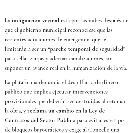
La
indignación vecinal
está por las nubes después de
que el gobierno municipal reconociese que las
recientes actuaciones de emergencia que se
limitarán a ser un “
parche temporal de seguridad”
para sellar zanjas y adecuar canalizaciones, sin
suponer un avance real en la humanización de la vía.
La plataforma denuncia el despilfarro de dinero
público que implica ejecutar intervenciones
provisionales que deberán ser destruidas al retomar
la obra, y r
eclama un cambio en la Ley de
Contratos del Sector Público
para evitar este tipo
de bloqueos burocráticos y exige al Concello una