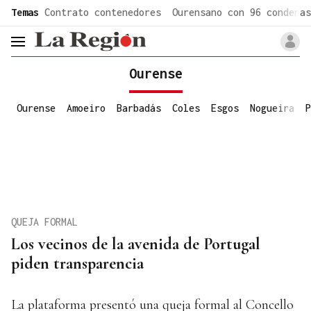
common.go-to-content
Temas
Contrato contenedores
Ourensano con 96 condenas
header.menu.open
Ourense
Ourense
Amoeiro
Barbadás
Coles
Esgos
Nogueira
P
QUEJA FORMAL
Los vecinos de la avenida de Portugal
piden transparencia
La plataforma presentó una queja formal al Concello