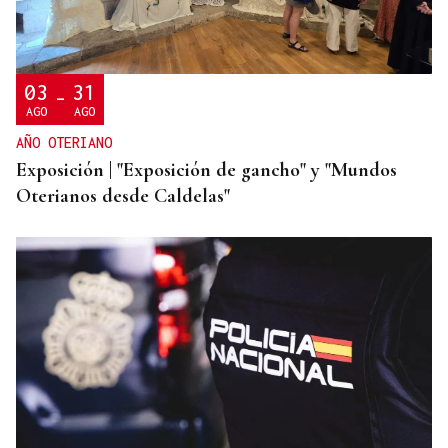
Una "tetada" en Ourense para hacer visible la
lactancia
03
31
-
AGO
AGO
AÑO OTERIANO
Exposición | "Exposición de gancho" y "Mundos
Oterianos desde Caldelas"