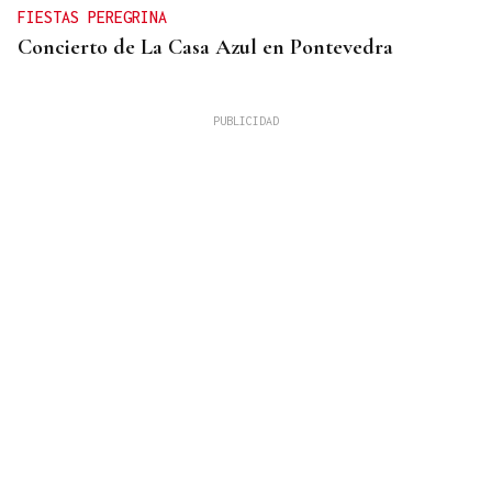
FIESTAS PEREGRINA
Concierto de La Casa Azul en Pontevedra
SUFRIÓ UNA CAÍDA
Desaparecido un hombre de avanzada edad en una
zona de monte en Coirós