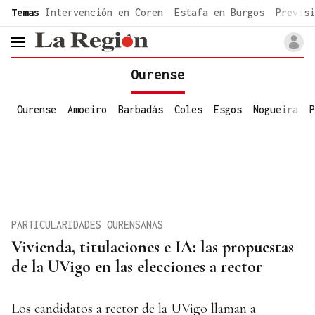
common.go-to-content
Temas
Intervención en Coren
Estafa en Burgos
Previsi
header.menu.open
Ourense
Ourense
Amoeiro
Barbadás
Coles
Esgos
Nogueira
P
PARTICULARIDADES OURENSANAS
Vivienda, titulaciones e IA: las propuestas
de la UVigo en las elecciones a rector
Los candidatos a rector de la UVigo llaman a