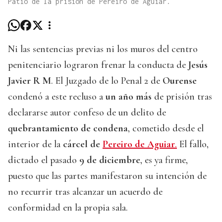
Patio de la prisión de Pereiro de Aguiar.
Ni las sentencias previas ni los muros del centro
penitenciario lograron frenar la conducta de
Jesús
Javier R M
. El Juzgado de lo Penal 2 de
Ourense
condenó a este recluso a
un año más
de prisión tras
declararse autor confeso de un delito de
quebrantamiento de condena
, cometido desde el
interior de la
cárcel de
Pereiro de Aguiar
.
El fallo,
dictado el pasado
9 de diciembre
, es ya firme,
puesto que las partes manifestaron su intención de
no recurrir tras alcanzar un acuerdo de
conformidad en la propia sala.