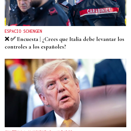
PILLADOS 'IN FRAGANTI'
Sorprendidos mientras huían a pie con el botín:
dos detenidos por un robo con fuerza en Pereiro
de Aguiar
ESPACIO SCHENGEN
❌ ✅ Encuesta | ¿Crees que Italia debe levantar los
controles a los españoles?