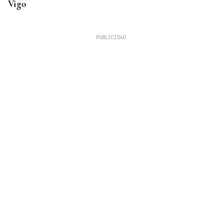
Vigo
MEJORES ZONAS
Buscador | ¿Dónde y a qué hora se verá el eclipse
del 12 de agosto? Consulta el horario y el mapa
por ciudades