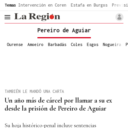
common.go-to-content
Temas
Intervención en Coren
Estafa en Burgos
Previsi
header.menu.open
Pereiro de Aguiar
Ourense
Amoeiro
Barbadás
Coles
Esgos
Nogueira
P
TAMBIÉN LE MANDÓ UNA CARTA
Un año más de cárcel por llamar a su ex
desde la prisión de Pereiro de Aguiar
Su hoja histórico-penal incluye sentencias