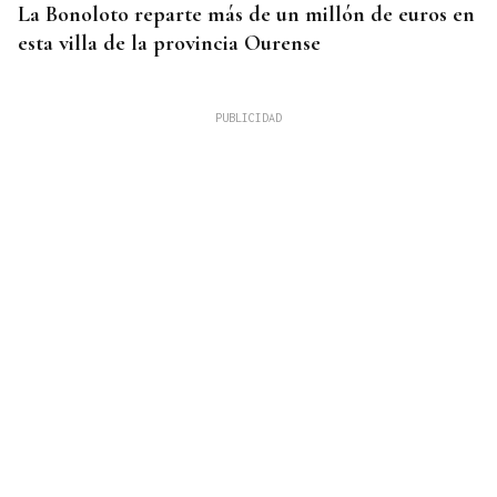
La Bonoloto reparte más de un millón de euros en
esta villa de la provincia Ourense
GANADORAS
Título de dobles para las hermanas Jorge en el
Cidade de Ourense sin necesidad de final