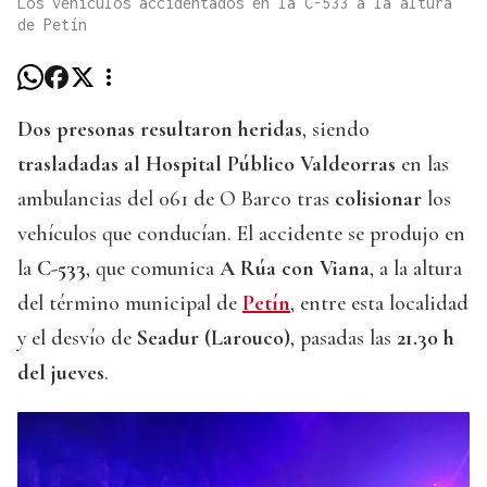
Los vehículos accidentados en la C-533 a la altura
de Petín
Dos presonas resultaron heridas
, siendo
trasladadas al Hospital Público Valdeorras
en las
ambulancias del 061 de O Barco tras
colisionar
los
vehículos que conducían. El accidente se produjo en
la
C-533
, que comunica
A Rúa con Viana
, a la altura
del término municipal de
Petín
, entre esta localidad
y el desvío de
Seadur (Larouco)
, pasadas las
21.30 h
del jueves
.