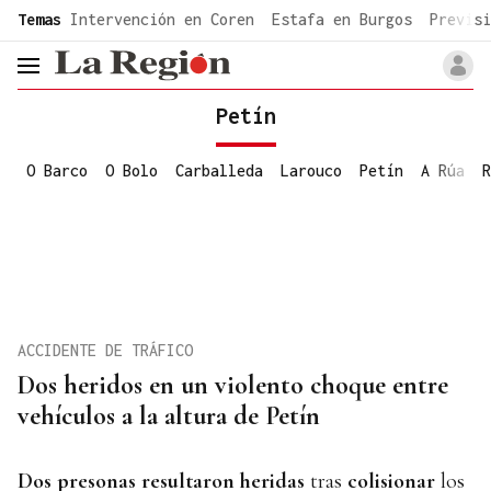
common.go-to-content
Temas
Intervención en Coren
Estafa en Burgos
Previsi
header.menu.open
Petín
O Barco
O Bolo
Carballeda
Larouco
Petín
A Rúa
R
ACCIDENTE DE TRÁFICO
Dos heridos en un violento choque entre
vehículos a la altura de Petín
Dos presonas resultaron heridas
tras
colisionar
los