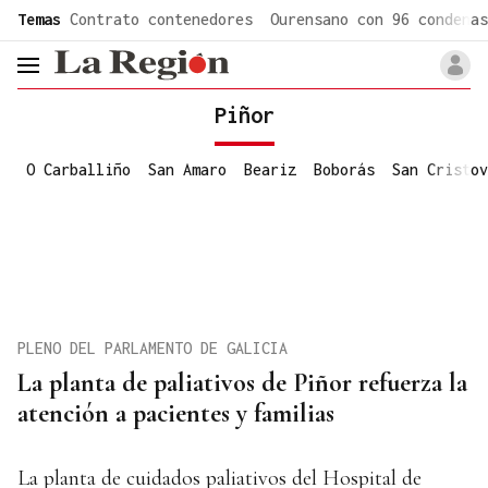
common.go-to-content
Temas
Contrato contenedores
Ourensano con 96 condenas
header.menu.open
Piñor
O Carballiño
San Amaro
Beariz
Boborás
San Cristov
PLENO DEL PARLAMENTO DE GALICIA
La planta de paliativos de Piñor refuerza la
atención a pacientes y familias
La planta de cuidados paliativos del Hospital de