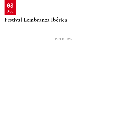
08
AGO
Festival Lembranza Ibérica
ESPACIO SCHENGEN
Grande-Marlaska comunica a la Unión Europea la
decisión del gobierno de restablecer los controles
con Italia