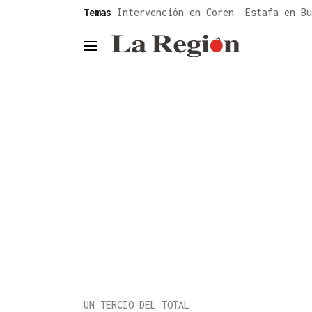
common.go-to-content
Temas
Intervención en Coren
Estafa en Bu
header.menu.open
UN TERCIO DEL TOTAL