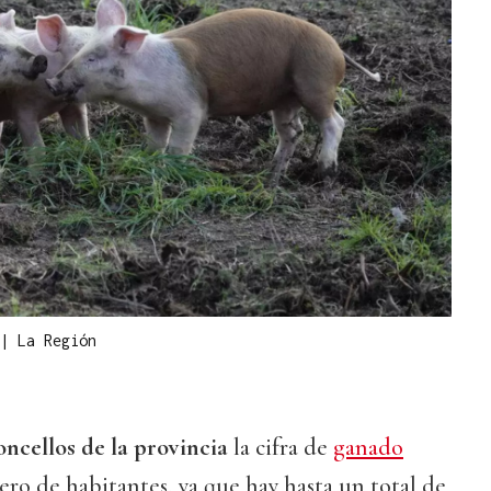
|
La Región
oncellos de la provincia
la cifra de
ganado
ro de habitantes, ya que hay hasta un total de