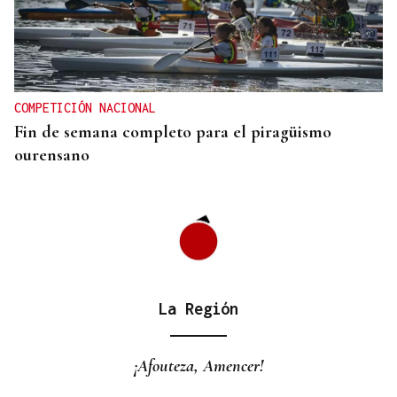
HEMEROTECA
Historia en 4 tiempos | II Motocross Festa da Bica
en la Estación de Manzaneda
COMPETICIÓN NACIONAL
Fin de semana completo para el piragüismo
ourensano
La Región
¡Afouteza, Amencer!