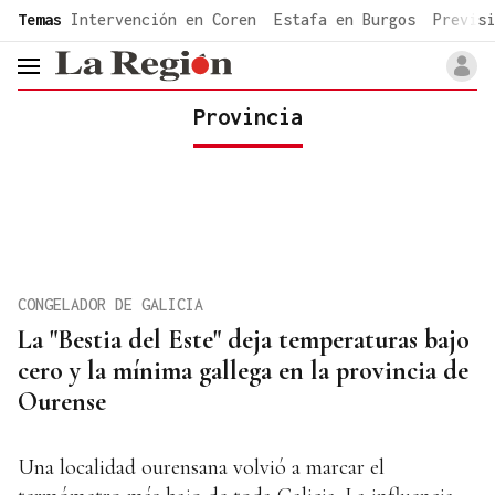
common.go-to-content
Temas
Intervención en Coren
Estafa en Burgos
Previsi
header.menu.open
Provincia
CONGELADOR DE GALICIA
La "Bestia del Este" deja temperaturas bajo
cero y la mínima gallega en la provincia de
Ourense
Una localidad ourensana volvió a marcar el