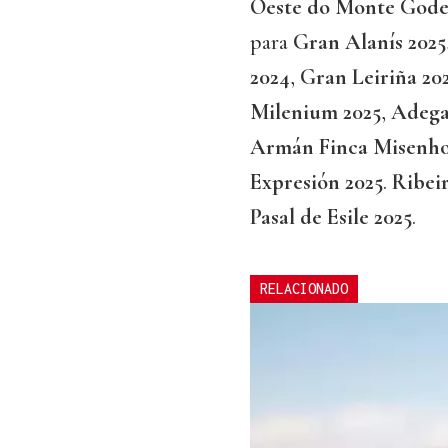
Oeste do Monte Godel
para
Gran Alanís 2025
2024
,
Gran Leiriña 20
Milenium 2025
,
Adega
Armán Finca Misenho
Expresión 2025
.
Ribei
Pasal de Esile 2025
.
RELACIONADO