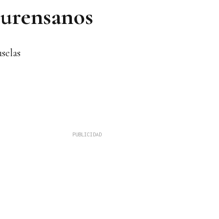
ourensanos
uselas