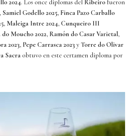
lo 2024
. Los once diplomas del
Ribeiro
fueron
,
Samiel Godello 2025
,
Finca Pazo Carballo
25
,
Maleiga Intre 2024
,
Cunqueiro III
 do Moucho 2022
,
Ramón do Casar Varietal
,
ra 2023
,
Pepe Carrasca 2023
y
Torre do Olivar
ra Sacra
obtuvo en este certamen diploma por