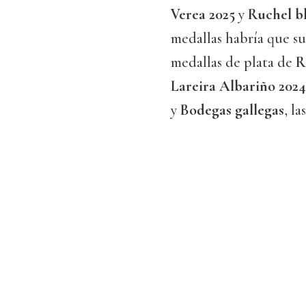
Verea 2025
y
Ruchel b
medallas habría que s
medallas de plata de
R
Lareira Albariño 2024
y
Bodegas gallegas
, la