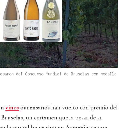
esaron del Concurso Mundial de Bruselas con medalla
 un
vinos
ourensanos
han vuelto con premio del
 Bruselas
, un certamen que, a pesar de su
n la capital belga sino en
Armenia
, ya que