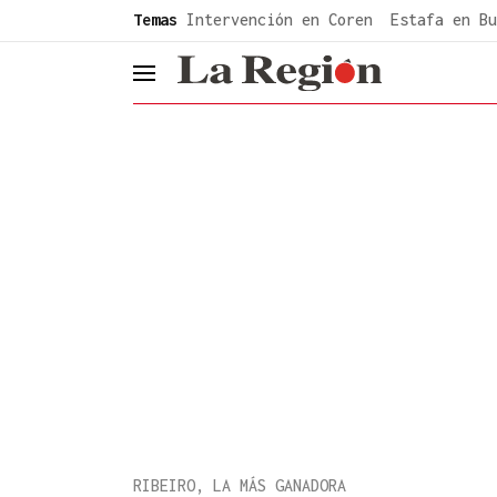
common.go-to-content
Temas
Intervención en Coren
Estafa en Bu
header.menu.open
RIBEIRO, LA MÁS GANADORA