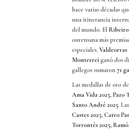
hace varias décadas q
una itinerancia interna
del mundo. El
Ribeiro
ourensana más premiada
especiales.
Valdeorras
Monterrei
ganó dos di
gallegos sumaron
71 g
Las medallas de oro d
Ama Vida 2025
,
Pazo 
Santo André 2025
. La
Castes 2025
,
Catro Par
Torrontés 2025
,
Ramón