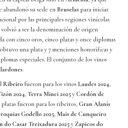
ue abandonó su sede en
Bruselas
para iniciar
cional por las principales regiones vinícolas
volvió a ser la denominación de origen
 con cinco oros, cinco platas y once diplomas
obtuvo una plata y 7 menciones honoríficas y
plomas especiales. El conjunto de los vinos
alardones
.
el
Ribeiro
fueron para los vinos
Laudes 2024
,
Tizón 2024
,
Terra Minei 2025
y
Cordón de
s platas fueron para los ribeiros,
Gran Alanís
roquias Godello 2025
,
Mais de Cunqueiro
 do Casar Treixadura 2025
y
Zapicos do