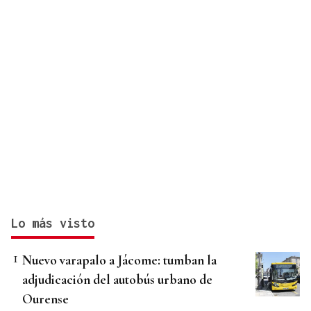
Lo más visto
Nuevo varapalo a Jácome: tumban la
adjudicación del autobús urbano de
Ourense