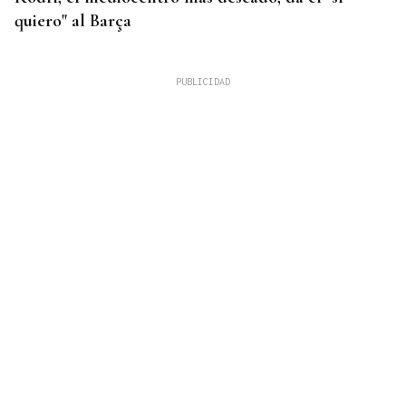
quiero" al Barça
FALTA DE MEDIOS
Vivas pide expulsar de inmediato a migrantes que
siguen en Ceuta y "blindar" la frontera con más
medios europeos