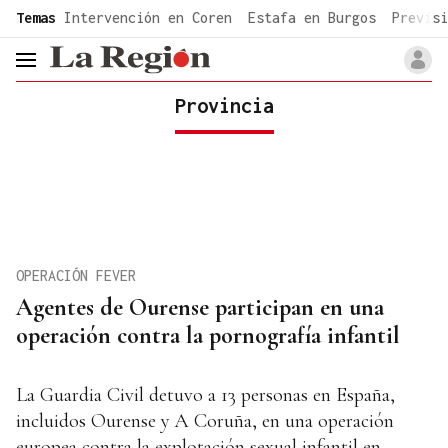
common.go-to-content
Temas
Intervención en Coren
Estafa en Burgos
Previsi
header.menu.open
Provincia
OPERACIÓN FEVER
Agentes de Ourense participan en una
operación contra la pornografía infantil
La Guardia Civil detuvo a 13 personas en España,
incluidos Ourense y A Coruña, en una operación
europea contra la explotación sexual infantil en