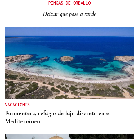
La portada de La Región de este sábado, 8 de
PINGAS DE ORBALLO
agosto
Deixar que pase a tarde
VACACIONES
Formentera, refugio de lujo discreto en el
Mediterráneo