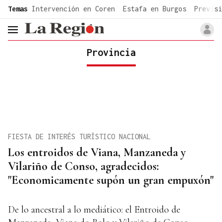
common.go-to-content
Temas
Intervención en Coren
Estafa en Burgos
Previsi
header.menu.open
Provincia
FIESTA DE INTERÉS TURÍSTICO NACIONAL
Los entroidos de Viana, Manzaneda y
Vilariño de Conso, agradecidos:
"Economicamente supón un gran empuxón"
De lo ancestral a lo mediático: el Entroido de