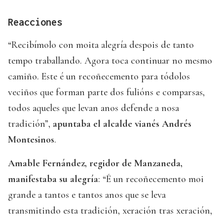
Reacciones
“Recibímolo con moita alegría despois de tanto
tempo traballando. Agora toca continuar no mesmo
camiño. Este é un recoñecemento para tódolos
veciños que forman parte dos fulións e comparsas,
todos aqueles que levan anos defende a nosa
tradición”,
apuntaba el alcalde vianés Andrés
Montesinos
.
Amable Fernández, regidor de Manzaneda,
manifestaba su alegría
: “É un recoñecemento moi
grande a tantos e tantos anos que se leva
transmitindo esta tradición, xeración tras xeración,