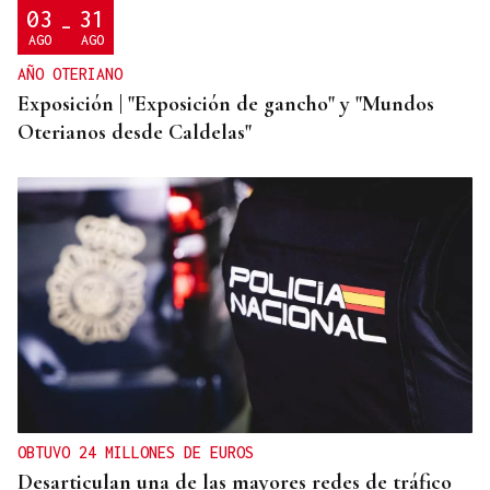
03
31
-
AGO
AGO
AÑO OTERIANO
Exposición | "Exposición de gancho" y "Mundos
Oterianos desde Caldelas"
OBTUVO 24 MILLONES DE EUROS
Desarticulan una de las mayores redes de tráfico