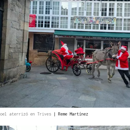
Noel aterrizó en Trives
|
Reme Martínez