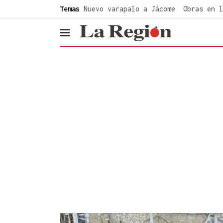
common.go-to-content
Temas
Nuevo varapalo a Jácome
Obras en l
header.menu.open