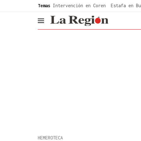
common.go-to-content
Temas
Intervención en Coren
Estafa en Bu
header.menu.open
HEMEROTECA