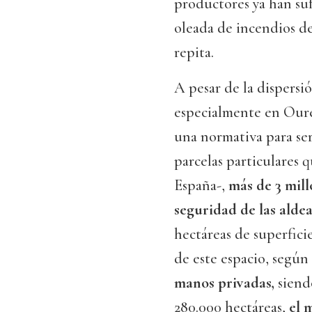
productores ya han suf
oleada de incendios de
repita.
A pesar de la dispersi
especialmente en Ouren
una normativa para ser
parcelas particulares 
España-,
más de 3 mill
seguridad de las aldea
hectáreas de superficie 
de este espacio, según
manos privadas,
siend
280.000 hectáreas,
el 