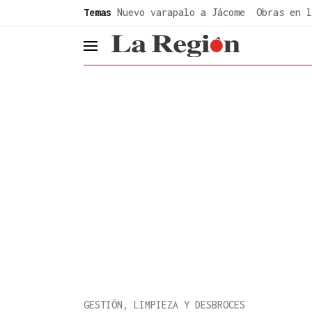
common.go-to-content
Temas
Nuevo varapalo a Jácome
Obras en l
header.menu.open
GESTIÓN, LIMPIEZA Y DESBROCES