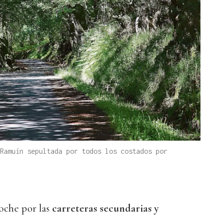
Ramuín sepultada por todos los costados por
oche por las
carreteras secundarias y