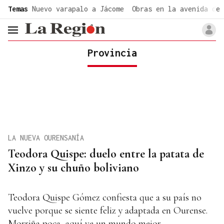
common.go-to-content
Temas
Nuevo varapalo a Jácome
Obras en la avenida de 
header.menu.open
Provincia
LA NUEVA OURENSANÍA
Teodora Quispe: duelo entre la patata de
Xinzo y su chuño boliviano
Teodora Quispe Gómez confiesta que a su país no
vuelve porque se siente feliz y adaptada en Ourense.
Morriña poca, aquí ve un mundo mejor,