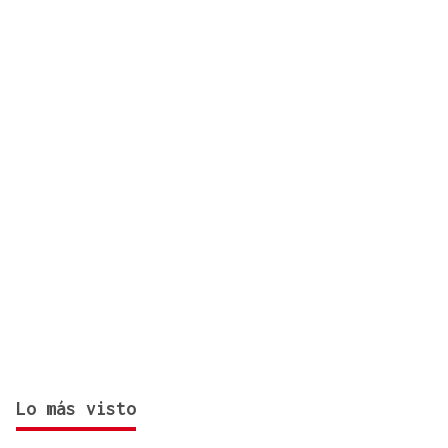
día antes del final del plazo
Lo más visto