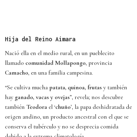
Hija del Reino Aimara
Nació ella en el medio rural, en un pueblecito
llamado
comunidad Mollapongo
, provincia
Camacho
, en una familia campesina.
“Se cultiva mucha
patata, quinoa, frutas
y también
hay
ganado, vacas y ovejas
”, revela; nos descubre
también
Teodora
el ‘
chuño
’, la papa deshidratada de
origen andino, un producto ancestral con el que se
conserva el tubérculo y no se desprecia comida
debido a la extrema climatología.