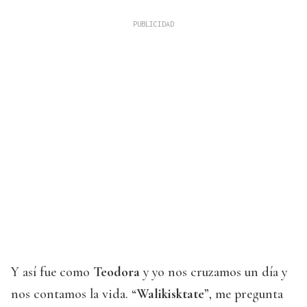
Y así fue como
Teodora
y yo nos cruzamos un día y
nos contamos la vida. “
Walikisktate
”, me pregunta