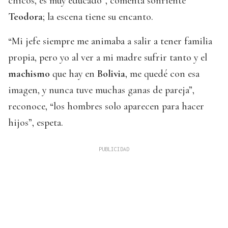
chicos, es muy educado”, comenta sonriente
Teodora
; la escena tiene su encanto.
“Mi jefe siempre me animaba a salir a tener familia
propia, pero yo al ver a mi madre sufrir tanto y el
machismo
que hay en
Bolivia
, me quedé con esa
imagen, y nunca tuve muchas ganas de pareja”,
reconoce, “los hombres solo aparecen para hacer
hijos”, espeta.