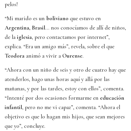
pelos!
“Mi marido es un
boliviano
que estuvo en
Argentina, Brasil
… nos conocíamos de allí de niños,
de la
iglesia
, pero contactamos por internet”,
explica. “Era un amigo más”, revela, sobre el que
Teodora
animó a vivir a
Ourense
.
“Ahora con un niño de seis y otro de cuatro hay que
atenderlos, hago unas horas aquí y allá por las
mañanas, y por las tardes, estoy con ellos”, comenta.
“Intenté por dos ocasiones formarme en
educación
infantil
, pero no me vi capaz”, comenta. “Ahora el
objetivo es que lo hagan mis hijos, que sean mejores
que yo”, concluye.