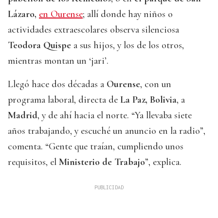
Lázaro,
en Ourense
; allí donde hay niños o
actividades extraescolares observa silenciosa
Teodora Quispe
a sus hijos, y los de los otros,
mientras montan un ‘jari’.
Llegó hace dos décadas a
Ourense
, con un
programa laboral, directa de
La Paz, Bolivia
, a
Madrid
, y de ahí hacia el norte. “Ya llevaba siete
años trabajando, y escuché un anuncio en la radio”,
comenta. “Gente que traían, cumpliendo unos
requisitos, el
Ministerio de Trabajo
”, explica.