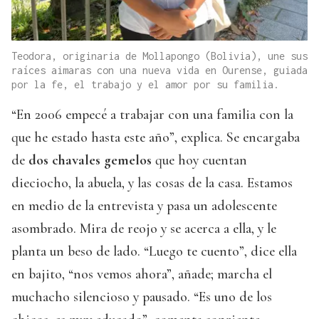
Teodora, originaria de Mollapongo (Bolivia), une sus
raíces aimaras con una nueva vida en Ourense, guiada
por la fe, el trabajo y el amor por su familia.
“En 2006 empecé a trabajar con una familia con la
que he estado hasta este año”, explica. Se encargaba
de
dos chavales gemelos
que hoy cuentan
dieciocho, la abuela, y las cosas de la casa. Estamos
en medio de la entrevista y pasa un adolescente
asombrado. Mira de reojo y se acerca a ella, y le
planta un beso de lado. “Luego te cuento”, dice ella
en bajito, “nos vemos ahora”, añade; marcha el
muchacho silencioso y pausado. “Es uno de los