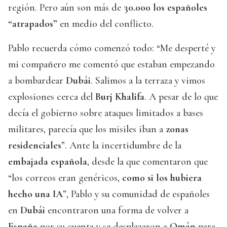
región. Pero aún son más de
30.000 los españoles
“atrapados”
en medio del conflicto.
Pablo recuerda cómo comenzó todo: “Me desperté y
mi compañero me comentó que estaban empezando
a bombardear
Dubái
. Salimos a la terraza y vimos
explosiones cerca del
Burj Khalifa
. A pesar de lo que
decía el gobierno sobre ataques limitados a bases
militares, parecía que los misiles iban a
zonas
residenciales
”. Ante la incertidumbre de la
embajada española
, desde la que comentaron que
“los correos eran genéricos,
como si los hubiera
hecho una
IA
”, Pablo y su comunidad de españoles
en
Dubái
encontraron una forma de volver a
España
por su cuenta y se desplazaron a
Omán
para