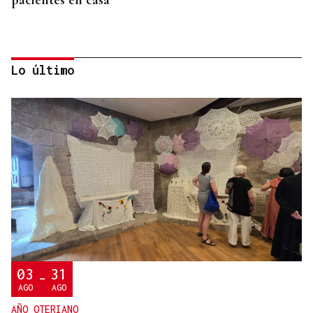
Lo último
AUTO JUDICIAL
La Justicia frena un proyecto eólico en la provincia
de Ourense por riesgos medioambientales
03
31
-
AGO
AGO
AÑO OTERIANO