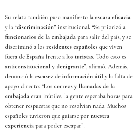
Su relato también puso manifiesto la
escasa eficacia
y la “
discriminación
” institucional. “Se priorizó a
funcionarios de la embajada
para salir del país, y se
discriminó a los
residentes españoles
que viven
fuera de
España
frente a los
turistas
. Todo esto es
anticonstitucional y denigrante
”, afirmó. Además,
denunció la
escasez de información útil
y la falta de
apoyo directo: “Los
correos y llamadas de la
embajada
eran inútiles, la gente esperaba horas para
obtener respuestas que no resolvían nada. Muchos
españoles tuvieron que guiarse por
nuestra
experiencia
para poder escapar”.