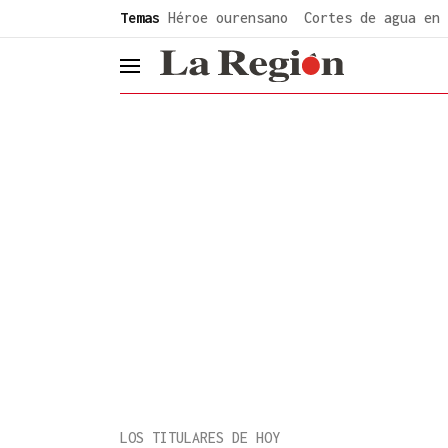
common.go-to-content
Temas
Héroe ourensano
Cortes de agua en 
header.menu.open
LOS TITULARES DE HOY