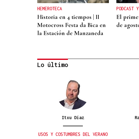
HEMEROTECA
PODCAST Y
Historia en 4 tiempos | II
El primer
Motocross Festa da Bica en
de agost
la Estación de Manzaneda
Lo último
AUTO JUDICIAL
La Justicia frena un
proyecto eólico en la
provincia de Ourense por
Itxu Díaz
R
riesgos medioambientales
USOS Y COSTUMBRES DEL VERANO