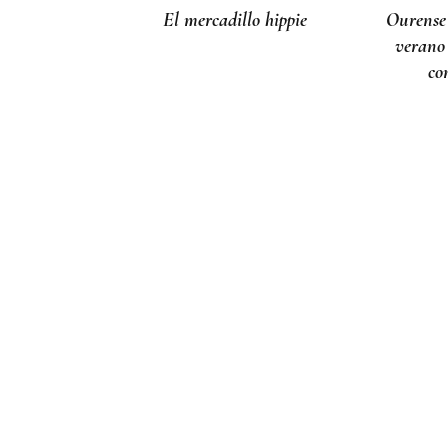
El mercadillo hippie
Ourense
verano
co
DIA DE GALICIA
Naturales de Galicia
celebra el dia de la Patria
gallega venerando al
Apóstol Santiago