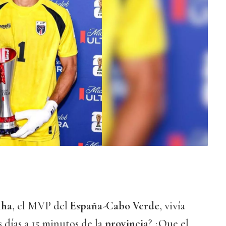
nha
, el MVP del
España-Cabo Verde
, vivía
 días a 15 minutos de la
provincia
? ¿Que el