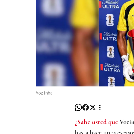
Vozinha
¿Sabe usted que
Vozi
hasta hace unos escasos