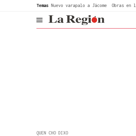
common.go-to-content
Temas
Nuevo varapalo a Jácome
Obras en l
header.menu.open
QUEN CHO DIXO