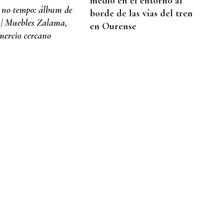
medio en el entorno al
 no tempo: álbum de
borde de las vías del tren
 | Muebles Zalama,
en Ourense
mercio cercano