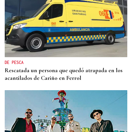
POLOS RÍOS E MONTAÑAS DE OURENSE
A Ribeira Sacra, flora e fauna nas ribeiras miñota
e siliense
DE PESCA
Rescatada un persona que quedó atrapada en los
acantilados de Cariño en Ferrol