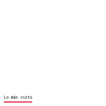
España tras el restablecimiento de controles
fronterizos
Lo más visto