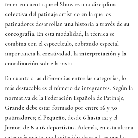
tener en cuenta que el Show es una
disciplina
colectiva
del patinaje artístico en la que los
patinadores desarrollan
una historia a través de su
coreografía.
En esta modalidad, la técnica se
combina con el espectáculo, cobrando especial
importancia la
creatividad, la interpretación y la
coordinación
sobre la pista.
En cuanto a las diferencias entre las categorías, lo
más destacable es el número de integrantes. Según la
normativa de la Federación Española de Patinaje,
Grande
debe estar formado por
entre 16 y 30
patinadores
; el
Pequeño
, desde
6 hasta 12
; y el
Junior
, de
8 a 16 deportistas.
Además, en esta última
categoría existe una limitación de edad, ya que los