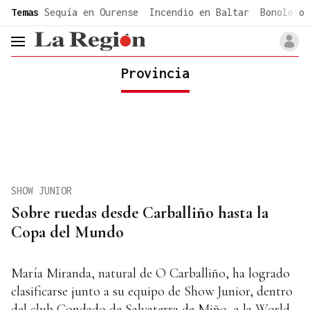
common.go-to-content
Temas
Sequía en Ourense
Incendio en Baltar
Bonoloto 
header.menu.open
Provincia
SHOW JUNIOR
Sobre ruedas desde Carballiño hasta la
Copa del Mundo
María Miranda, natural de O Carballiño, ha logrado
clasificarse junto a su equipo de Show Junior, dentro
del club Condado de Salvaterra de Miño, a la World