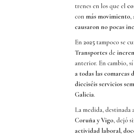
trenes en los que el
co
con
más movimiento
,
causaron no pocas inc
En
2025
tampoco se cu
Transportes
de
increm
anterior. En cambio, 
a todas las comarcas 
dieciséis servicios se
Galicia
.
La medida, destinada 
Coruña y Vigo
, dejó s
actividad laboral, doc