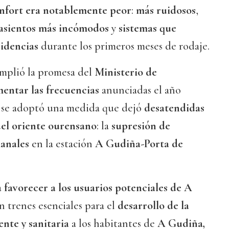
nfort era notablemente peor
:
más ruidosos
,
asientos más incómodos
y
sistemas que
idencias
durante los primeros meses de rodaje.
mplió la promesa del
Ministerio de
entar las frecuencias
anunciadas el año
sí se adoptó una medida que dejó
desatendidas
del oriente ourensano
: la
supresión de
manales
en la estación
A Gudiña-Porta de
a
favorecer a los usuarios potenciales de A
in trenes esenciales para el
desarrollo de la
ente y sanitaria
a los habitantes de
A Gudiña,