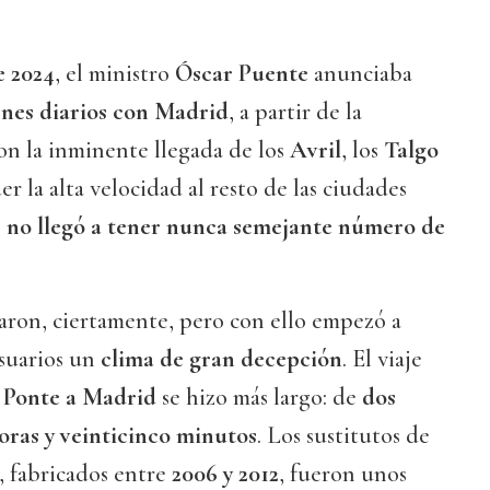
e 2024
, el ministro
Óscar Puente
anunciaba
enes diarios con Madrid
, a partir de la
on la inminente llegada de los
Avril
, los
Talgo
r la alta velocidad al resto de las ciudades
e
no llegó a tener nunca semejante número de
aron, ciertamente, pero con ello empezó a
usuarios un
clima de gran decepción
. El viaje
 Ponte a Madrid
se hizo más largo: de
dos
oras y veinticinco minutos
. Los sustitutos de
, fabricados entre
2006 y 2012
, fueron unos