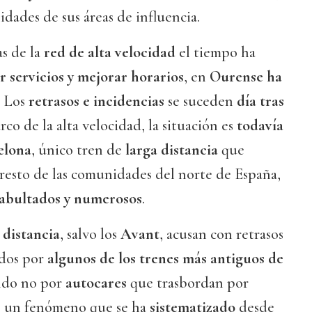
alidades de sus áreas de influencia.
as de la
red de alta velocidad
el tiempo ha
 servicios y mejorar horarios
, en
Ourense ha
. Los
retrasos e incidencias
se suceden
día tras
arco de la alta velocidad, la situación es
todavía
elona
, único tren de
larga distancia
que
 resto de las comunidades del norte de España,
 abultados y numerosos
.
 distancia
, salvo los
Avant
, acusan con retrasos
idos por
algunos de los trenes más antiguos de
ndo no por
autocares
que trasbordan por
os, un fenómeno que se ha
sistematizado
desde