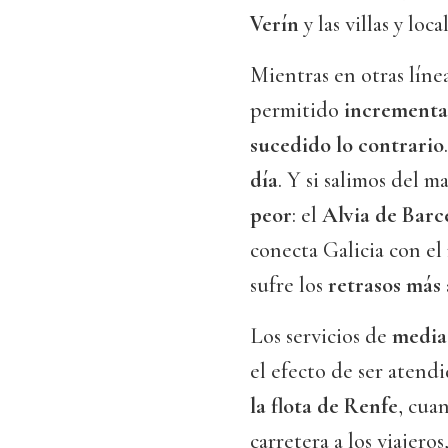
Verín
y las villas y loc
Mientras en otras líne
permitido
incrementar
sucedido lo contrario
día
. Y si salimos del m
peor
: el
Alvia de Barc
conecta Galicia con el
sufre los
retrasos más
Los servicios de
media
el efecto de ser atend
la flota de Renfe
, cua
carretera a los viajer