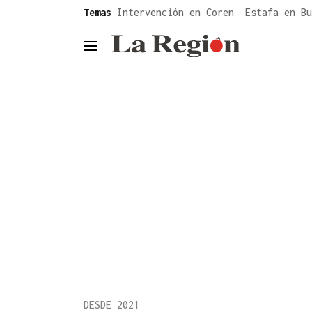
common.go-to-content
Temas
Intervención en Coren
Estafa en Bu
header.menu.open
DESDE 2021