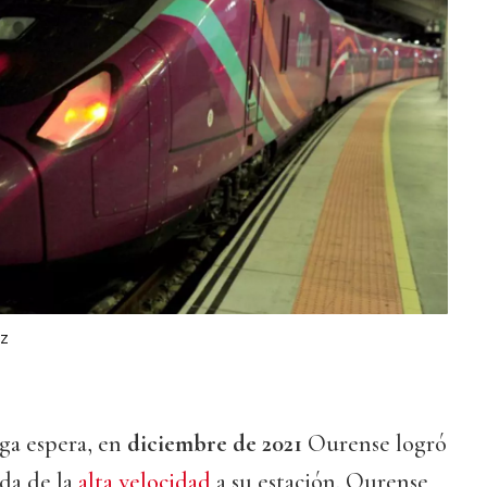
z
rga espera, en
diciembre de 2021
Ourense logró
ada de la
alta velocidad
a su estación. Ourense