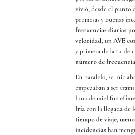
vivió, desde el punto d
promesas y buenas int
frecuencias diarias p
velocidad
, un
AVE con
y primera de la tarde c
número de frecuencia
En paralelo, se iniciab
empezaban a ser tramit
luna de miel fue
efíme
fría
con la llegada de 
tiempo de viaje, menos
incidencias
han mengu