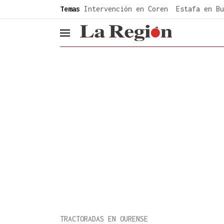
common.go-to-content
Temas
Intervención en Coren
Estafa en Bu
header.menu.open
TRACTORADAS EN OURENSE