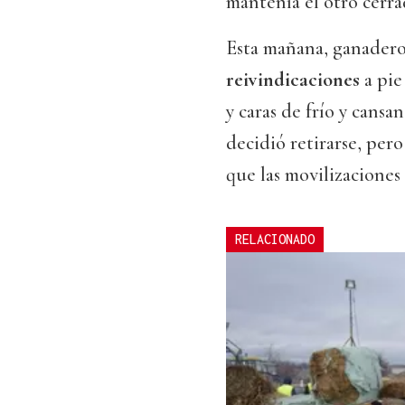
mantenía el otro cerrad
Esta mañana, ganadero
reivindicaciones
a pie
y caras de frío y cansa
decidió retirarse, per
que las movilizaciones
RELACIONADO