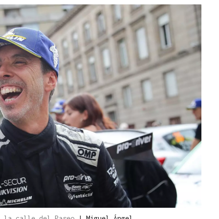
n la calle del Paseo
|
Miguel Ángel