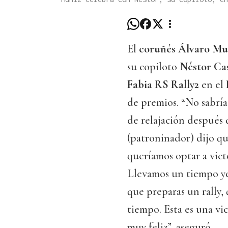
El
coruñés Álvaro Mu
su copiloto
Néstor Ca
Fabia RS Rally2
en el
de premios. “No sabrí
de relajación después d
(patroninador) dijo qu
queríamos optar a vict
Llevamos un tiempo yen
que preparas un rally, 
tiempo. Esta es una vi
muy feliz”, aseguró.