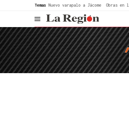
common.go-to-content
Temas
Nuevo varapalo a Jácome
Obras en l
header.menu.open