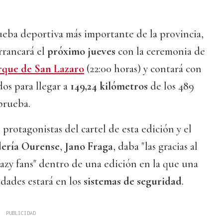
ueba deportiva más importante de la provincia,
arrancará el
próximo jueves
con la ceremonia de
rque de San Lazaro
(22:00 horas) y contará con
os para llegar a
149,24 kilómetros
de los 489
 prueba.
 protagonistas del cartel de esta edición y el
ería Ourense
,
Jano Fraga
, daba "las gracias al
razy fans" dentro de una edición en la que una
edades estará en los
sistemas de seguridad
.