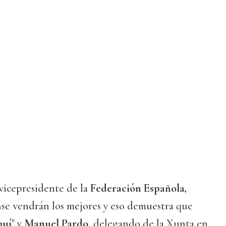
 vicepresidente de la
Federación Española,
se vendrán los mejores y eso demuestra que
quí
" y
Manuel Pardo
, delegando de la Xunta en