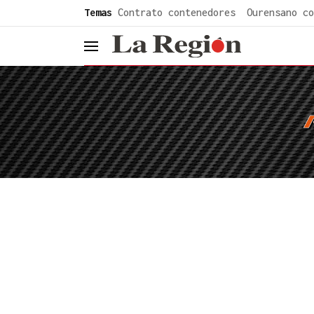
common.go-to-content
Temas
Contrato contenedores
Ourensano co
header.menu.open