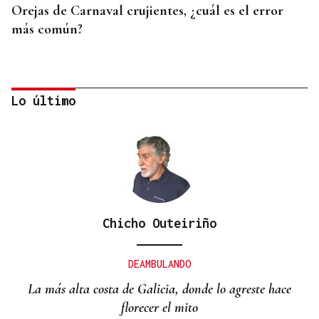
Orejas de Carnaval crujientes, ¿cuál es el error
más común?
Lo último
Chicho Outeiriño
RECETA
Cómo preparar un buen pulpo a la gallega
DEAMBULANDO
La más alta costa de Galicia, donde lo agreste hace
florecer el mito