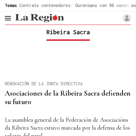
common.go-to-content
Temas
Contrato contenedores
Ourensano con 96 condenas
header.menu.open
Ribeira Sacra
RENOVACIÓN DE LA JUNTA DIRECTIVA
Asociaciones de la Ribeira Sacra defienden
su futuro
La asamblea general de la Federación de Asociacións
da Ribeira Sacra estuvo marcada por la defensa de los
valores del rural