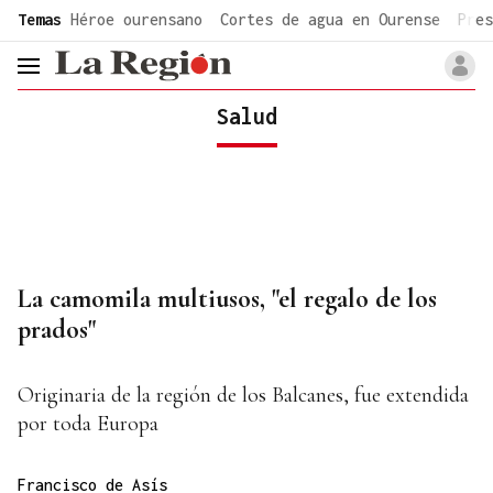
common.go-to-content
Temas
Héroe ourensano
Cortes de agua en Ourense
Pres
header.menu.open
Salud
La camomila multiusos, "el regalo de los
prados"
Originaria de la región de los Balcanes, fue extendida
por toda Europa
Francisco de Asís