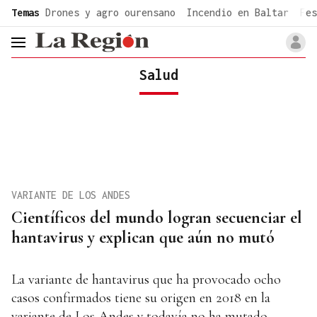
common.go-to-content
Temas
Drones y agro ourensano
Incendio en Baltar
Fes
header.menu.open
Salud
VARIANTE DE LOS ANDES
Científicos del mundo logran secuenciar el
hantavirus y explican que aún no mutó
La variante de hantavirus que ha provocado ocho
casos confirmados tiene su origen en 2018 en la
variante de Los Andes y todavía no ha mutado