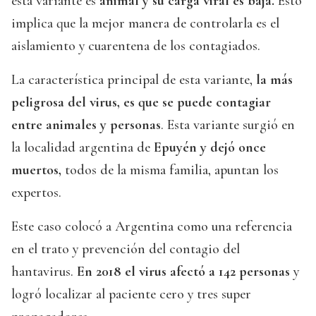
esta variante es
animal y su carga viral es baja.
Esto
implica que la mejor manera de controlarla es el
aislamiento y cuarentena de los contagiados.
La característica principal de esta variante,
la más
peligrosa del virus, es que se puede contagiar
entre animales y personas
. Esta variante surgió en
la localidad argentina de
Epuyén y dejó once
muertos,
todos de la misma familia, apuntan los
expertos.
Este caso colocó a Argentina como una referencia
en el trato y prevención del contagio del
hantavirus.
En 2018 el virus afectó a 142 personas
y
logró localizar al paciente cero y tres super