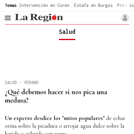
common.go-to-content
Temas
Intervención en Coren
Estafa en Burgos
Previsi
header.menu.open
Salud
SALUD - VERANO
¿Qué debemos hacer si nos pica una
medusa?
Un experto desdice los "mitos populares"
de echar
orina sobre la picadura o arrojar agua dulce sobre la
herida o cubrirla con arena