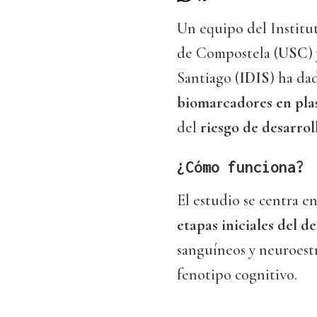
Un equipo del Institut
de Compostela (
USC
)
Santiago (
IDIS
) ha da
biomarcadores en pl
del
riesgo de desarrol
¿Cómo funciona?
El estudio se centra e
etapas iniciales del d
sanguíneos y neuroestr
fenotipo cognitivo.