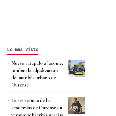
Lo más visto
Nuevo varapalo a Jácome:
tumban la adjudicación
del autobús urbano de
Ourense
La resistencia de las
academias de Ourense en
verano: sobrevivir gracias