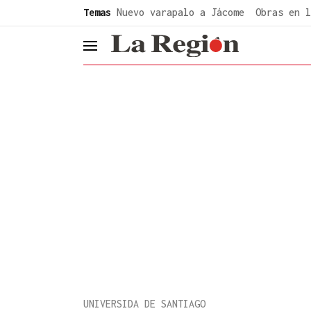
common.go-to-content
Temas
Nuevo varapalo a Jácome
Obras en l
header.menu.open
UNIVERSIDA DE SANTIAGO