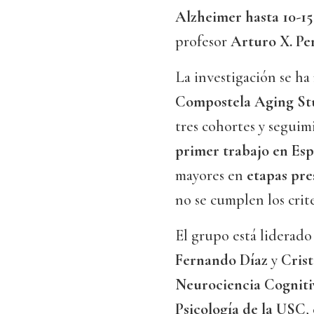
Alzheimer hasta 10-15
profesor
Arturo X. Pe
La investigación se ha
Compostela Aging S
tres cohortes y seguimi
primer trabajo en Es
mayores en
etapas pre
no se cumplen los crit
El grupo está liderad
Fernando Díaz
y
Crist
Neurociencia Cognitiv
Psicología de la USC
,