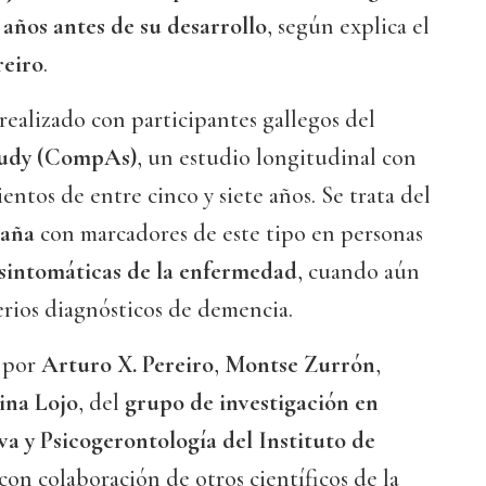
 años antes de su desarrollo
, según explica el
reiro
.
 realizado con participantes gallegos del
tudy (CompAs)
, un estudio longitudinal con
entos de entre cinco y siete años. Se trata del
paña
con marcadores de este tipo en personas
sintomáticas de la enfermedad
, cuando aún
erios diagnósticos de demencia.
o por
Arturo X. Pereiro
,
Montse Zurrón
,
ina Lojo
, del
grupo de investigación en
a y Psicogerontología del Instituto de
 con colaboración de otros científicos de la