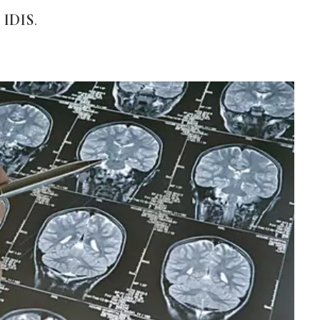
l
IDIS
.