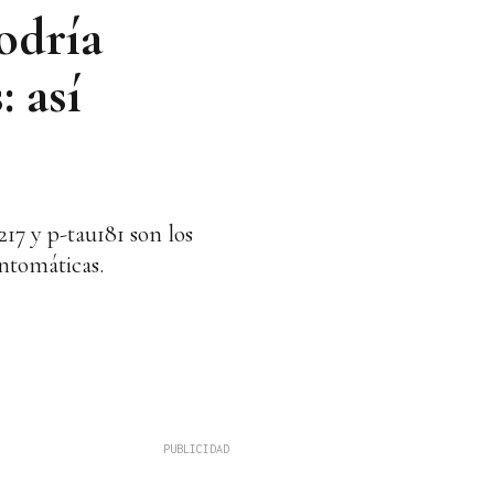
odría
: así
17 y p-tau181 son los
ntomáticas.