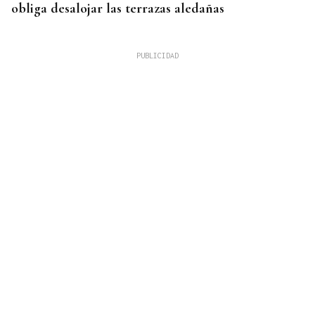
obliga desalojar las terrazas aledañas
TENSIÓN ENTRE ITALIA Y ESPAÑA
Italia califica de "inaceptable" la respuesta de
España tras el restablecimiento de controles
fronterizos