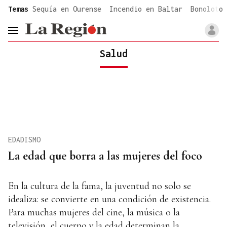
common.go-to-content
Temas
Sequía en Ourense
Incendio en Baltar
Bonoloto 
header.menu.open
Salud
EDADISMO
La edad que borra a las mujeres del foco
En la cultura de la fama, la juventud no solo se
idealiza: se convierte en una condición de existencia.
Para muchas mujeres del cine, la música o la
televisión, el cuerpo y la edad determinan la