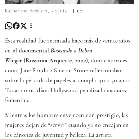
Katharine Hepburn, actriz.
|
cc
Esta realidad fue retratada hace más de veinte años
en
el d
ocumental
Buscando a Debra
Winge
r (R
osanna Arquette, 2002)
, donde actrices
como Jane Fonda o Sharon Stone reflexionaban
sobre la pérdida de papeles al cumplir 40 o 50 años.
Todas coincidían: Hollywood penaliza la madurez
femenina.
Mientras los hombres envejecen con prestigio, las
mujeres dejan de “servir” cuando ya no encajan en
los cánones de juventud y belleza. La artista