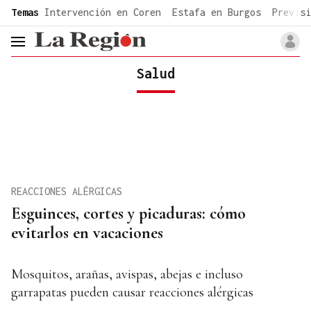
common.go-to-content
Temas
Intervención en Coren
Estafa en Burgos
Previsi
header.menu.open
Salud
REACCIONES ALÉRGICAS
Esguinces, cortes y picaduras: cómo
evitarlos en vacaciones
Mosquitos, arañas, avispas, abejas e incluso
garrapatas pueden causar reacciones alérgicas