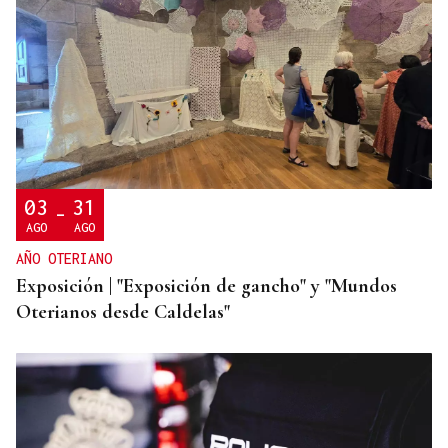
CAUSA DE ALERGIA GRAVE
Picaduras de avispas y abejas: cuándo una reacción
puede poner en riesgo tu vida
03
31
-
AGO
AGO
AÑO OTERIANO
Exposición | "Exposición de gancho" y "Mundos
Oterianos desde Caldelas"