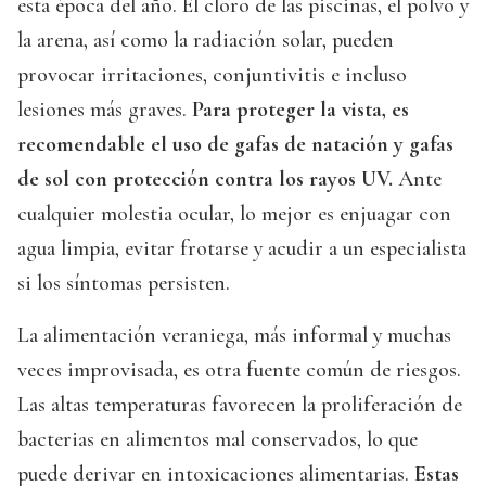
esta época del año. El cloro de las piscinas, el polvo y
la arena, así como la radiación solar, pueden
provocar irritaciones, conjuntivitis e incluso
lesiones más graves.
Para proteger la vista, es
recomendable el uso de gafas de natación y gafas
de sol con protección contra los rayos UV.
Ante
cualquier molestia ocular, lo mejor es enjuagar con
agua limpia, evitar frotarse y acudir a un especialista
si los síntomas persisten.
La alimentación veraniega, más informal y muchas
veces improvisada, es otra fuente común de riesgos.
Las altas temperaturas favorecen la proliferación de
bacterias en alimentos mal conservados, lo que
puede derivar en intoxicaciones alimentarias.
Estas