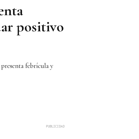
enta
dar positivo
presenta febrícula y