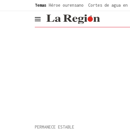
common.go-to-content
Temas
Héroe ourensano
Cortes de agua en 
header.menu.open
PERMANECE ESTABLE