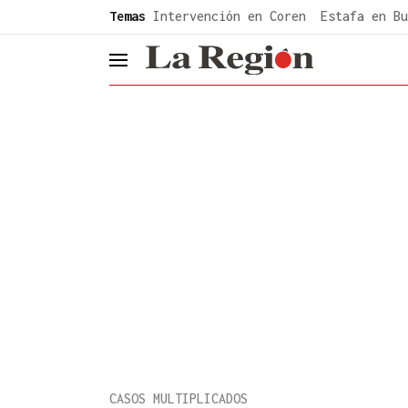
common.go-to-content
Temas
Intervención en Coren
Estafa en Bu
header.menu.open
CASOS MULTIPLICADOS