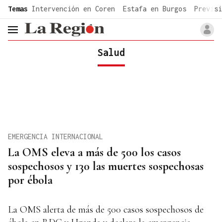
common.go-to-content
Temas
Intervención en Coren
Estafa en Burgos
Previsi
header.menu.open
Salud
EMERGENCIA INTERNACIONAL
La OMS eleva a más de 500 los casos
sospechosos y 130 las muertes sospechosas
por ébola
La OMS alerta de más de 500 casos sospechosos de