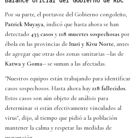
Balance oficial del Gobierno de RDC
Por su parte, el portavoz del Gobierno congoleño,
Patrick Muyaya
, indicó que hasta ahora se han
detectado
435 casos
y
118 muertes sospechosas
por
ébola en las provincias de
Ituri y Kivu Norte
, antes
de agregar que otras dos zonas sanitarias --las de
Katwa y Goma
-- se suman a las afectadas.
"Nuestros equipos están trabajando para identificar
casos sospechosos. Hasta ahora hay
118 fallecidos
.
Estos casos son aún objeto de análisis para
determinar si están efectivamente vinculados al
virus", dijo, al tiempo que pidió a la población
mantener la calma y respetar las medidas de
prevención.