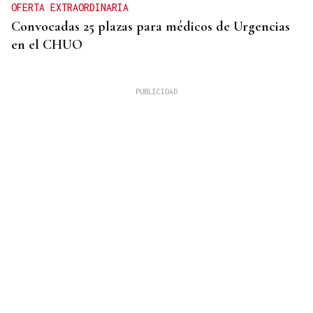
OFERTA EXTRAORDINARIA
Convocadas 25 plazas para médicos de Urgencias
en el CHUO
CUATRO PERSONAS
Identificados los cuerpos de la familia de Marín
fallecida en los terremotos de La Guaira