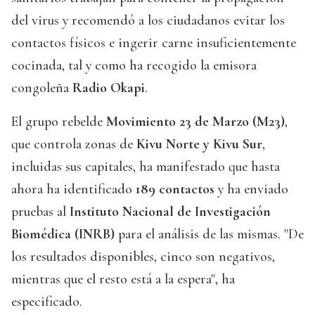
del virus y recomendó a los ciudadanos evitar los
contactos físicos e ingerir carne insuficientemente
cocinada, tal y como ha recogido la emisora
congoleña
Radio Okapi
.
El grupo rebelde
Movimiento 23 de Marzo (M23)
,
que controla zonas de
Kivu Norte y Kivu Sur
,
incluidas sus capitales, ha manifestado que hasta
ahora ha identificado
189 contactos
y ha enviado
pruebas al
Instituto Nacional de Investigación
Biomédica (INRB)
para el análisis de las mismas. "De
los resultados disponibles, cinco son negativos,
mientras que el resto está a la espera", ha
especificado.