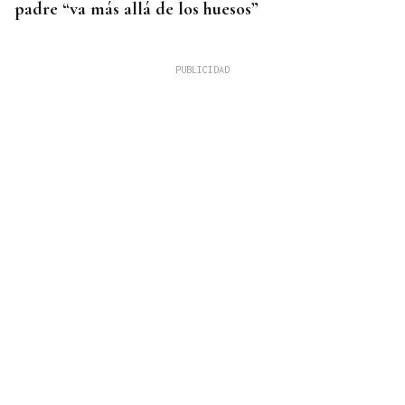
padre “va más allá de los huesos”
INCENDIO URBANO
El incendio de un colchón en Sada obliga a
ingresar a dos personas