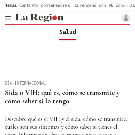
common.go-to-content
Temas
Contrato contenedores
Ourensano con 96 condenas
header.menu.open
Salud
DÍA INTERNACIONAL
Sida o VIH: qué es, cómo se transmite y
cómo saber si lo tengo
Descubre qué es el VIH y el sida, cómo se transmite,
cuáles son sus síntomas y cómo saber si tienes el
virus. Información clara para prevenir y actuar a