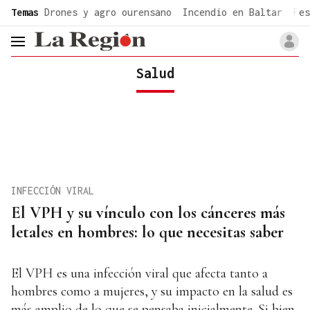
common.go-to-content
Temas
Drones y agro ourensano
Incendio en Baltar
Fes
header.menu.open
Salud
INFECCIÓN VIRAL
El VPH y su vínculo con los cánceres más
letales en hombres: lo que necesitas saber
El VPH es una infección viral que afecta tanto a
hombres como a mujeres, y su impacto en la salud es
más amplio de lo que se pensaba inicialmente. Si bien