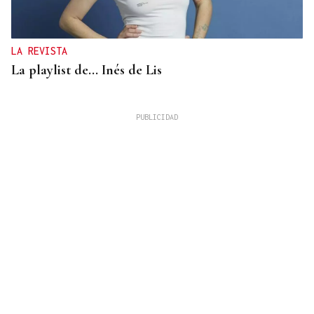
LA REVISTA
La playlist de... Inés de Lis
LA REVISTA
El "folk vulnerable" de Inés de Lis en su debut
como solista