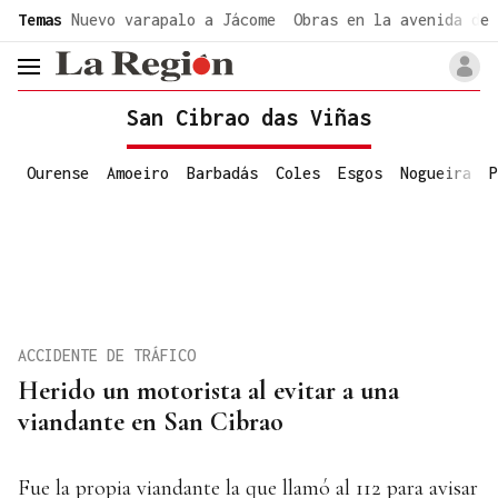
common.go-to-content
Temas
Nuevo varapalo a Jácome
Obras en la avenida de 
header.menu.open
San Cibrao das Viñas
Ourense
Amoeiro
Barbadás
Coles
Esgos
Nogueira
P
ACCIDENTE DE TRÁFICO
Herido un motorista al evitar a una
viandante en San Cibrao
Fue la propia viandante la que llamó al 112 para avisar