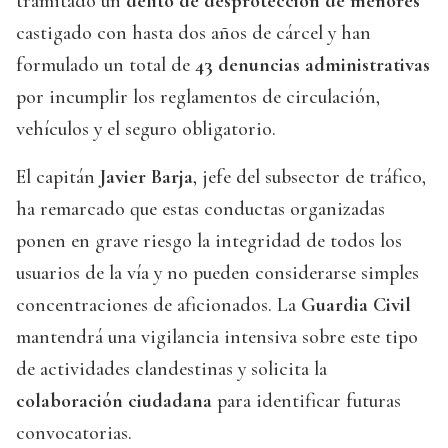
tramitado un
delito de desprotección de menores
castigado con hasta dos años de cárcel y han
formulado un total de
43 denuncias administrativas
por incumplir los reglamentos de circulación,
vehículos y el seguro obligatorio.
El capitán
Javier Barja
, jefe del subsector de tráfico,
ha remarcado que estas conductas organizadas
ponen en grave riesgo la integridad de todos los
usuarios de la vía y no pueden considerarse simples
concentraciones de aficionados. La
Guardia Civil
mantendrá una vigilancia intensiva sobre este tipo
de actividades clandestinas y solicita la
colaboración ciudadana
para identificar futuras
convocatorias.