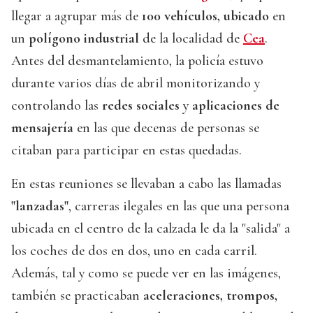
llegar a agrupar más de
100 vehículos,
ubicado
en
un
polígono industrial
de la localidad de
Cea
.
Antes del desmantelamiento, la policía estuvo
durante varios días de abril monitorizando y
controlando las
redes sociales
y
aplicaciones de
mensajería
en las que decenas de personas se
citaban para participar en estas quedadas.
En estas reuniones se llevaban a cabo las llamadas
"lanzadas"
, carreras ilegales en las que una persona
ubicada en el centro de la calzada le da la "salida" a
los coches de dos en dos, uno en cada carril.
Además, tal y como se puede ver en las imágenes,
también se practicaban
aceleraciones, trompos,