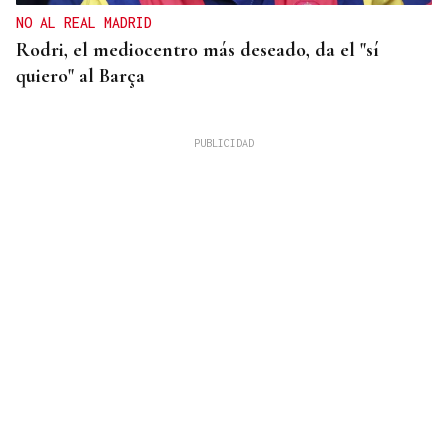
NO AL REAL MADRID
Rodri, el mediocentro más deseado, da el "sí
quiero" al Barça
FALTA DE MEDIOS
Vivas pide expulsar de inmediato a migrantes que
siguen en Ceuta y "blindar" la frontera con más