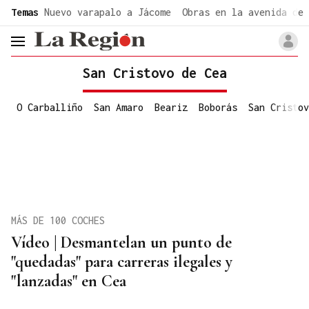
common.go-to-content
Temas
Nuevo varapalo a Jácome
Obras en la avenida de 
header.menu.open
San Cristovo de Cea
O Carballiño
San Amaro
Beariz
Boborás
San Cristov
MÁS DE 100 COCHES
Vídeo | Desmantelan un punto de
"quedadas" para carreras ilegales y
"lanzadas" en Cea