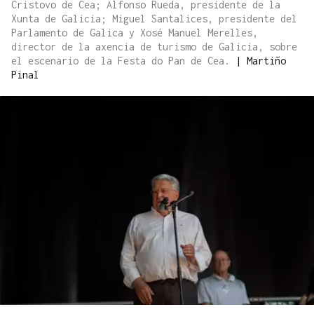
Cristovo de Cea; Alfonso Rueda, presidente de la
Xunta de Galicia; Miguel Santalices, presidente del
Parlamento de Galica y Xosé Manuel Merelles,
director de la axencia de turismo de Galicia, sobre
el escenario de la Festa do Pan de Cea.
|
Martiño
Pinal