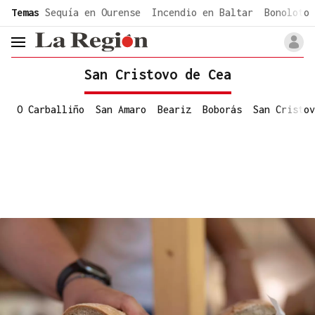
common.go-to-content
Temas
Sequía en Ourense
Incendio en Baltar
Bonoloto 
header.menu.open
San Cristovo de Cea
O Carballiño
San Amaro
Beariz
Boborás
San Cristov