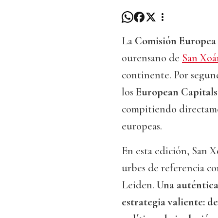
La
Comisión Europea
ourensano de
San Xoá
continente. Por segund
los
European Capitals
compitiendo directame
europeas.
En esta edición, San X
urbes de referencia c
Leiden.
Una auténtica
estrategia valiente: d