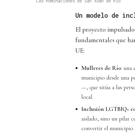
Las nominaciones de San Xoán de Río
Un modelo de inc
El proyecto impulsado 
fundamentales que han
UE:
Mulleres de Río
: una 
municipio desde una pe
—, que sitúa a las per
local.
Inclusión LGTBIQ+ co
aislado, sino un pilar 
convertir el municipio