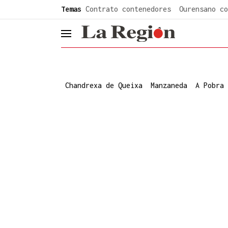
common.go-to-content
Temas
Contrato contenedores
Ourensano co
header.menu.open
Chandrexa de Queixa
Manzaneda
A Pobra 