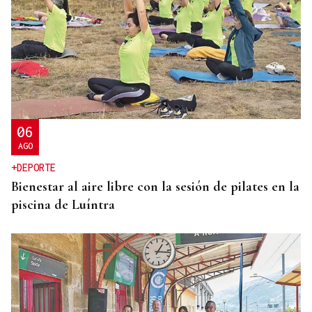
MELLORA NO ABASTECEMENTO
Sandiás inviste 70.000 euros na depuradora de
Cerredelo
06
AGO
+DEPORTE
Bienestar al aire libre con la sesión de pilates en la
piscina de Luíntra