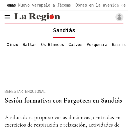
common.go-to-content
Temas
Nuevo varapalo a Jácome
Obras en la avenida de 
header.menu.open
Sandiás
Xinzo
Baltar
Os Blancos
Calvos
Porqueira
Rairiz
BENESTAR EMOCIONAL
Sesión formativa coa Furgoteca en Sandiás
A educadora propuxo varias dinámicas, centradas en
exercicios de respiración e relaxación, actividades de