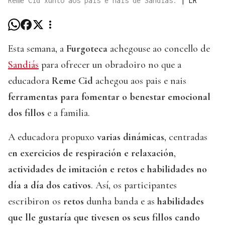
Reme Cid xunto aos pais e nais de Sandiás.
|
LR
Esta semana, a
Furgoteca
achegouse ao concello de
Sandiás
para ofrecer un obradoiro no que a
educadora
Reme Cid
achegou aos pais e nais
ferramentas para fomentar o benestar emocional
dos fillos
e a familia.
A educadora propuxo
varias dinámicas
, centradas
e
n exercicios de respiración e relaxación
,
actividades de imitación e retos e habilidades no
día a día dos cativos
. Así, os participantes
escribiron os
retos
dunha banda e as
habilidades
que lle gustaría que tivesen os seus fillos cando