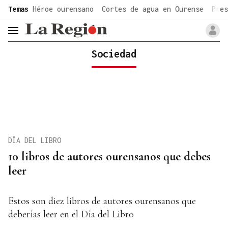
common.go-to-content
Temas
Héroe ourensano
Cortes de agua en Ourense
Pres
header.menu.open
Sociedad
DÍA DEL LIBRO
10 libros de autores ourensanos que debes
leer
Estos son diez libros de autores ourensanos que
deberías leer en el Día del Libro