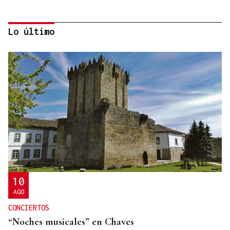
Lo último
CRÓNICAS DE AGORA E SEMPRE
O capelán Figueras, o eclipse e o rei
10
AGO
CONCIERTOS
“Noches musicales” en Chaves