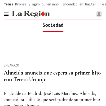
common.go-to-content
Temas
Drones y agro ourensano
Incendio en Baltar
Fes
header.menu.open
Sociedad
EMBARAZO
Almeida anuncia que espera su primer hijo
con Teresa Urquijo
El alcalde de Madrid, José Luis Martínez-Almeida,
anunció este sábado que será padre de su primer hijo
con Teresa Urquijo