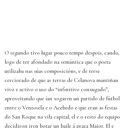
O segundo tivo lugar pouco tempo despois, cando,
logo de ter afondado na semántica que o poeta
utilizaba nas súas composicións, e de terse
cerciorado de que as terras de Celanova mantiñan
vivo e activo o uso do “infinitivo conxugado”,
aproveitando que ían xogaren un partido de fútbol
entre o Ventosela e o Acebedo e que eran as festas
do San Roque na vila capital, el e o resto do equipo
decidiron iren botar un baile á praza Maior. El e