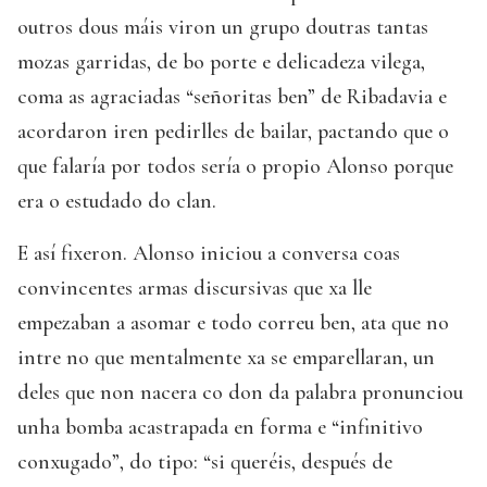
outros dous máis viron un grupo doutras tantas
mozas garridas, de bo porte e delicadeza vilega,
coma as agraciadas “señoritas ben” de Ribadavia e
acordaron iren pedirlles de bailar, pactando que o
que falaría por todos sería o propio Alonso porque
era o estudado do clan.
E así fixeron. Alonso iniciou a conversa coas
convincentes armas discursivas que xa lle
empezaban a asomar e todo correu ben, ata que no
intre no que mentalmente xa se emparellaran, un
deles que non nacera co don da palabra pronunciou
unha bomba acastrapada en forma e “infinitivo
conxugado”, do tipo: “si queréis, después de