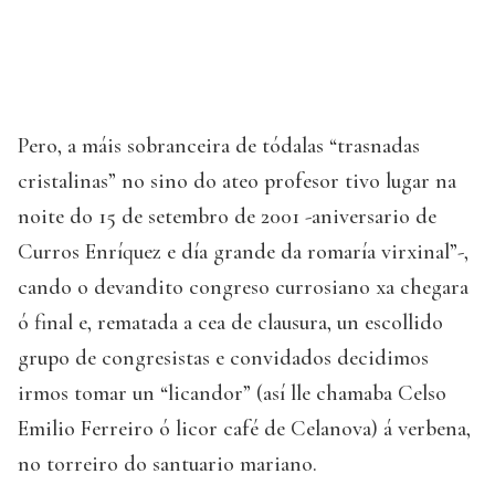
Pero, a máis sobranceira de tódalas “trasnadas
cristalinas” no sino do ateo profesor tivo lugar na
noite do 15 de setembro de 2001 -aniversario de
Curros Enríquez e día grande da romaría virxinal”-,
cando o devandito congreso currosiano xa chegara
ó final e, rematada a cea de clausura, un escollido
grupo de congresistas e convidados decidimos
irmos tomar un “licandor” (así lle chamaba Celso
Emilio Ferreiro ó licor café de Celanova) á verbena,
no torreiro do santuario mariano.