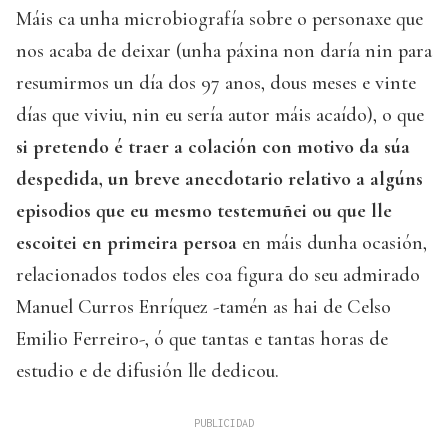
Máis ca unha microbiografía sobre o personaxe que
nos acaba de deixar (unha páxina non daría nin para
resumirmos un día dos 97 anos, dous meses e vinte
días que viviu, nin eu sería autor máis acaído), o que
si pretendo é traer a colación con motivo da súa
despedida, un breve anecdotario relativo a algúns
episodios que eu mesmo testemuñei ou que lle
escoitei en primeira persoa
en máis dunha ocasión,
relacionados todos eles coa figura do seu admirado
Manuel Curros Enríquez -tamén as hai de Celso
Emilio Ferreiro-, ó que tantas e tantas horas de
estudio e de difusión lle dedicou.