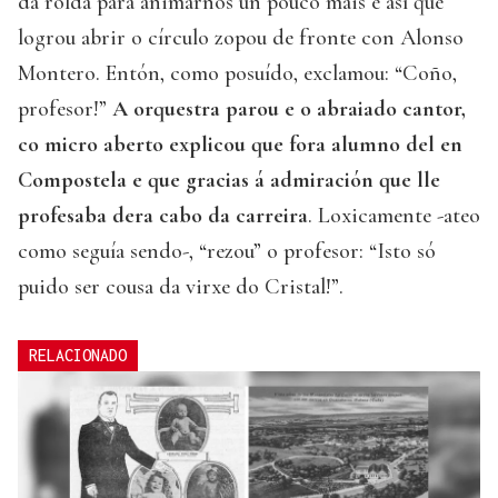
da rolda para animarnos un pouco máis e así que
logrou abrir o círculo zopou de fronte con Alonso
Montero. Entón, como posuído, exclamou: “Coño,
profesor!”
A orquestra parou e o abraiado cantor,
co micro aberto explicou que fora alumno del en
Compostela e que gracias á admiración que lle
profesaba dera cabo da carreira
. Loxicamente -ateo
como seguía sendo-, “rezou” o profesor: “Isto só
puido ser cousa da virxe do Cristal!”.
RELACIONADO