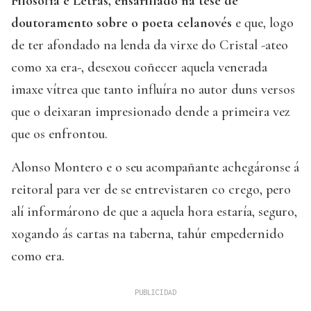
Filosofía e Letras, ensarillado na tese de
doutoramento sobre o poeta celanovés
e que, logo
de ter afondado na lenda da virxe do Cristal -ateo
como xa era-, desexou coñecer aquela venerada
imaxe vítrea que tanto influíra no autor duns versos
que o deixaran impresionado dende a primeira vez
que os enfrontou.
Alonso Montero e o seu acompañante achegáronse á
reitoral para ver de se entrevistaren co crego, pero
alí informárono de que a aquela hora estaría, seguro,
xogando ás cartas na taberna, tahúr empedernido
como era.