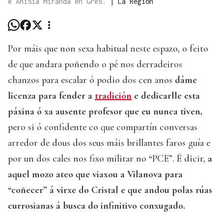
e Anisia Miranda en Gres.
|
La Región
Por máis que non sexa habitual neste espazo, o feito
de que andara poñendo o pé nos derradeiros
chanzos para escalar ó podio dos cen anos
dáme
licenza para fender a
tradición
e dedicarlle esta
páxina ó xa ausente profesor que eu nunca tiven,
pero si ó confidente co que compartín conversas
arredor de dous dos seus máis brillantes faros guía e
por un dos cales nos fixo militar no “PCE”. É dicir,
a
aquel mozo ateo que viaxou a Vilanova para
“coñecer” á virxe do Cristal e que andou polas rúas
currosianas á busca do infinitivo conxugado.