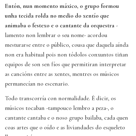
Entón, nun momento máxico, o grupo formou
unha tecida rolda no medio do xentío que
animaba o festexo e o cantante da orquestra
-
lamento non lembrar o seu nome- acordou
mesturarse entre o público, cousa que daquela aínda
non era habitual pois non tódolos conxuntos tiñan
equipos de son sen fíos que permitiran interpretar
as cancións entre as xentes, mentres os músicos
permanecían no escenario.
Todo transcorría con normalidade. É dicir, os
músicos tocaban -tampouco lembro a peza-, o
cantante cantaba e o noso grupo bailaba, cada quen
coas artes que o oído e as liviandades do esqueleto