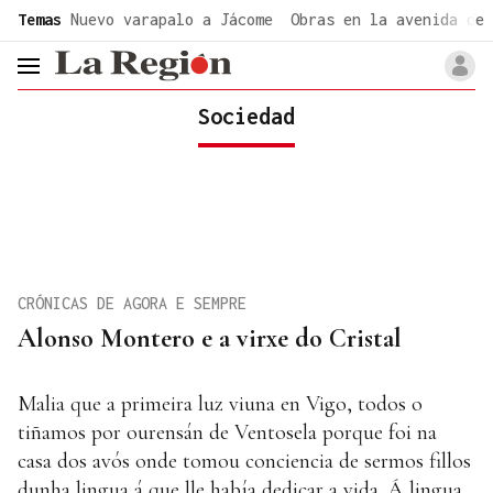
common.go-to-content
Temas
Nuevo varapalo a Jácome
Obras en la avenida de 
header.menu.open
Sociedad
CRÓNICAS DE AGORA E SEMPRE
Alonso Montero e a virxe do Cristal
Malia que a primeira luz viuna en Vigo, todos o
tiñamos por ourensán de Ventosela porque foi na
casa dos avós onde tomou conciencia de sermos fillos
dunha lingua á que lle había dedicar a vida. Á lingua